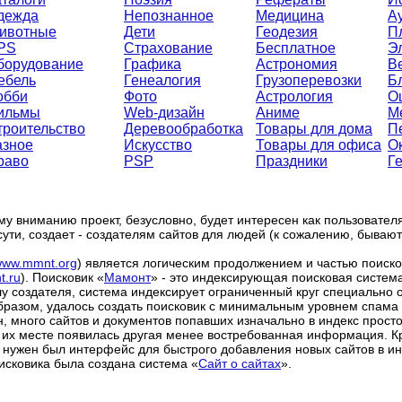
дежда
Непознанное
Медицина
А
ивотные
Дети
Геодезия
П
PS
Страхование
Бесплатное
Э
борудование
Графика
Астрономия
В
ебель
Генеалогия
Грузоперевозки
Б
обби
Фото
Астрология
О
ильмы
Web-дизайн
Аниме
М
троительство
Деревообработка
Товары для дома
П
азное
Искусство
Товары для офиса
О
раво
PSP
Праздники
Г
 вниманию проект, безусловно, будет интересен как пользователя
о сути, создает - создателям сайтов для людей (к сожалению, бывают
ww.mmnt.org
) является логическим продолжением и частью поиско
.ru
)
. Поисковик «
Мамонт
» - это индексирующая поисковая систем
у создателя, система индексирует ограниченный круг специально 
бразом, удалось создать поисковик с минимальным уровнем спама 
н, много сайтов и документов попавших изначально в индекс прост
 их месте появилась другая менее востребованная информация. Кр
 нужен был интерфейс для быстрого добавления новых сайтов в ин
исковика была создана система «
Сайт о сайтах
».