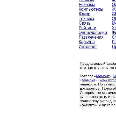
Реклама
О
Компьютеры
Ж
Юмор
G
Техника
О
Связь
М
Рейтинги
Х
Энциклопедии
Ф
Развлечения
С
Карьера
Р
Интернет
П
Предлагаемый вашему
тем, кто эту сеть, п
Каталог «
Мамонт
» (
w
«
Мамонт
»
(
www.mmnt
индексом. По замысл
документов. Таким о
Интернет не статиче
существовать или на
поисковику очевидно
«оживить» индекс по