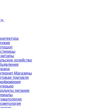
ся
.
рхитектура
ружие
отошоп
остиницы
тартапы
ельское хозяйство
бъявления
храна
нтернет-Магазины
птовая торговля
арфюмерия
нтерьер
родукты питания
ериалы
томатология
осметология
стория