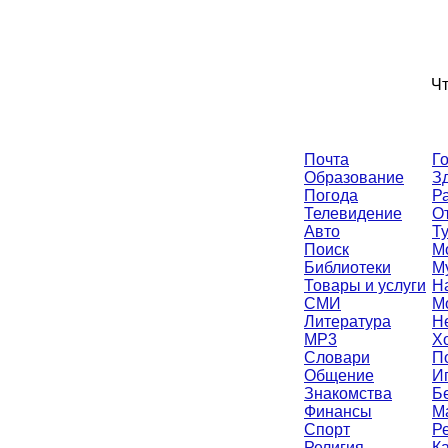
Чт
Почта
Г
Образование
З
Погода
Р
Телевидение
О
Авто
Т
Поиск
М
Библиотеки
М
Товары и услуги
Н
СМИ
М
Литература
Н
MP3
Х
Словари
П
Общение
И
Знакомства
Б
Финансы
M
Спорт
Р
Религия
К