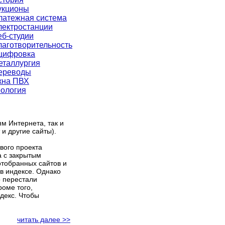
укционы
латежная система
лектростанции
еб-студии
лаготворительность
цифровка
еталлургия
ереводы
кна ПВХ
еология
м Интернета, так и
 и другие сайты).
вого проекта
а с закрытым
отобранных сайтов и
в индексе. Однако
о перестали
оме того,
декс. Чтобы
читать далее >>