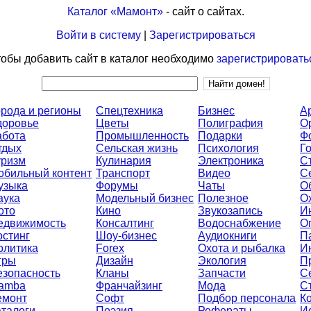
Каталог «Мамонт»
- сайт о сайтах.
Войти в систему
|
Зарегистрироваться
обы добавить сайт в каталог необходимо
зарегистрировать
орода и регионы
Спецтехника
Бизнес
А
доровье
Цветы
Полиграфия
О
абота
Промышленность
Подарки
Ф
тдых
Сельская жизнь
Психология
Г
уризм
Кулинария
Электроника
С
обильный контент
Транспорт
Видео
С
узыка
Форумы
Чаты
О
аука
Модельный бизнес
Полезное
О
ото
Кино
Звукозапись
И
едвижимость
Консалтинг
Водоснабжение
О
остинг
Шоу-бизнес
Аудиокниги
П
олитика
Forex
Охота и рыбалка
И
гры
Дизайн
Экология
П
езопасность
Кланы
Запчасти
С
amba
Франчайзинг
Мода
С
емонт
Софт
Подбор персонала
К
аталоги
Поэзия
Рефераты
И