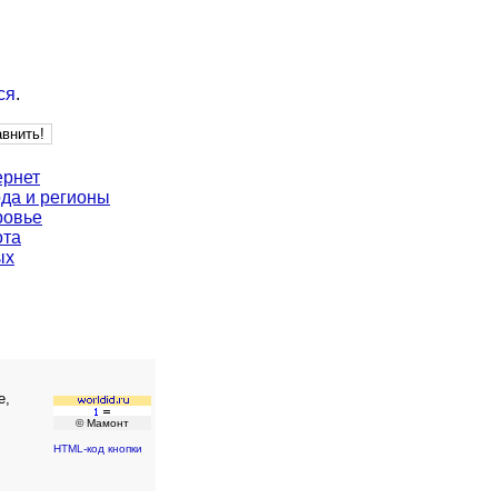
ся
.
ернет
да и регионы
ровье
ота
ых
е,
© Мамонт
HTML-код кнопки