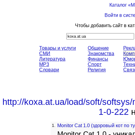
Каталог «
Войти в сист
Чтобы добавить сайт в ка
Товары и услуги
Общение
Рекл
СМИ
Знакомства
Комп
Литература
Финансы
Юмо
MP3
Спорт
Техн
Словари
Религия
Связ
http://koxa.at.ua/load/soft/softs
1-0-222
н
1.
Monitor Cat 1.0 (здоровый кот по т
Monitor Cat 1.0 - уник