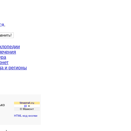
ся
.
клопедии
лечения
ера
рнет
да и регионы
ько
© Мамонт
HTML-код кнопки