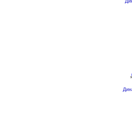
Ди
Дин