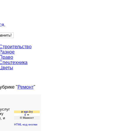
ся
.
Строительство
Разное
Право
Спецтехника
Цветы
убрике "
Ремонт
"
 услуг
ку
, и
© Мамонт
HTML-код кнопки