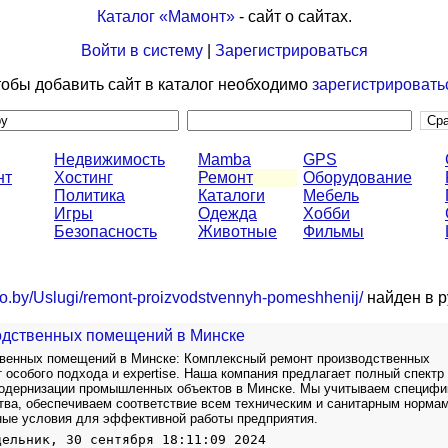
Каталог «Мамонт»
- сайт о сайтах.
Войти в систему
|
Зарегистрироваться
обы добавить сайт в каталог необходимо
зарегистрировать
Недвижимость
Mamba
GPS
нт
Хостинг
Ремонт
Оборудование
Политика
Каталоги
Мебель
Игры
Одежда
Хобби
Безопасность
Животные
Фильмы
ago.by/Uslugi/remont-proizvodstvennyh-pomeshhenij/
найден в р
одственных помещений в Минске
венных помещений в Минске: Комплексный ремонт производственных
 особого подхода и expertise. Наша компания предлагает полный спектр
модернизации промышленных объектов в Минске. Мы учитываем специфи
тва, обеспечиваем соответствие всем техническим и санитарным нормам
ые условия для эффективной работы предприятия.
дельник, 30 сентября 18:11:09 2024