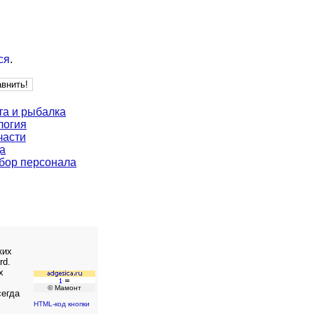
ся
.
та и рыбалка
логия
части
а
бор персонала
ких
rd.
х
© Мамонт
сегда
HTML-код кнопки