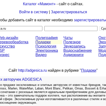
Каталог «Мамонт»
- сайт о сайтах.
Войти в систему
|
Зарегистрироваться
обы добавить сайт в каталог необходимо
зарегистрировать
eb-дизайн
Полиграфия
Чаты
Охо
еревообработка
Подарки
Полезное
Эко
скусство
Психология
Звукозапись
Зап
SP
Электроника
Водоснабжение
Мод
изнес
Видео
Аудиокниги
Под
Сайт
http://adgesica.ru
найден в рубрике "
Подарки
"
ых авторучек ADGESICA
по продаже эксклюзивных и элитных авторучек от известных брендов, та
 Cross, Marlen, WaterMan, Laban, Mont Blanc, Pelikan, Omas, Bossert & Erha
 сочетании с роскошью является идеальным приобретением для деловы
чка – это замечательны подарок коллеге, чье расположение вы желаете
ой сфере. Эксклюзивные ручки изготавливаются в различных стилях и в
 восхищение окружающих.