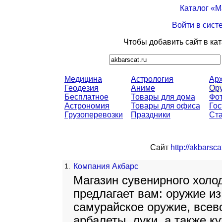
Каталог «
Войти в сист
Чтобы добавить сайт в ка
Медицина
Астрология
Арх
Геодезия
Аниме
Ор
Бесплатное
Товары для дома
Фо
Астрономия
Товары для офиса
Го
Грузоперевозки
Праздники
Ст
Сайт
http://akbarsca
1.
Компания Акбарс
Магазин сувенирного холо
предлагает вам: оружие из
самурайское оружие, всев
арбалеты, луки, а также к