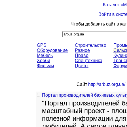
Каталог «
Войти в сист
Чтобы добавить сайт в ка
GPS
Строительство
Промы
Оборудование
Разное
Сельс
Мебель
Право
Кулин
Хобби
Спецтехника
Транс
Фильмы
Цветы
Фору
Сайт
http://arbuz.org.ua/
1.
Портал производителей бахчевых культ
"Портал производителей ба
масштабный проект - пло
полезной информации для
любителей. А самое главно