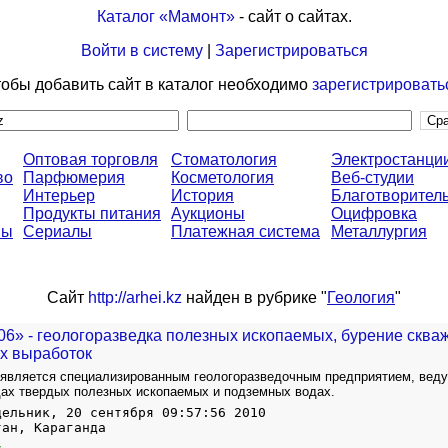
Каталог «Мамонт»
- сайт о сайтах.
Войти в систему
|
Зарегистрироваться
обы добавить сайт в каталог необходимо
зарегистрировать
Оптовая торговля
Стоматология
Электростанци
во
Парфюмерия
Косметология
Веб-студии
Интерьер
История
Благотворител
Продукты питания
Аукционы
Оцифровка
ны
Сериалы
Платежная система
Металлургия
Сайт
http://arhei.kz
найден в рубрике "
Геология
"
6» - геологоразведка полезных ископаемых, бурение сква
х выработок
 является специализированным геологоразведочным предприятием, вед
дах твердых полезных ископаемых и подземных водах.
дельник, 20 сентября 09:57:56 2010
тан, Караганда