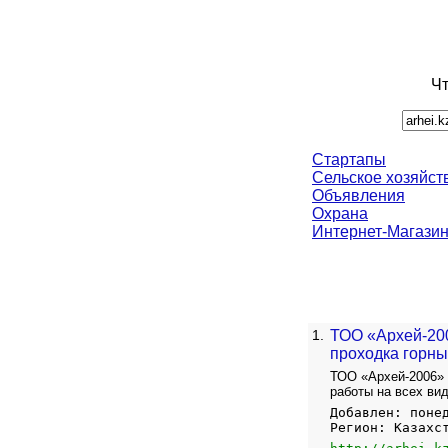
Чт
Стартапы
Сельское хозяйст
Объявления
Охрана
Интернет-Магази
1.
ТОО «Архей-200
проходка горны
ТОО «Архей-2006»
работы на всех ви
Добавлен: поне
Регион: Казахс