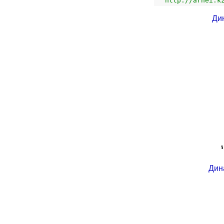
http://arhei.k
Ди
Дин