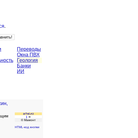
ся
.
и
Переводы
Окна ПВХ
ьность
Геология
Банки
ИИ
жин,
ущим
© Мамонт
HTML-код кнопки