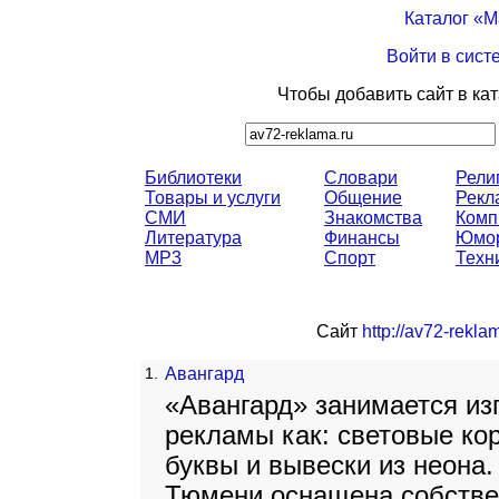
Каталог «
Войти в сист
Чтобы добавить сайт в ка
Библиотеки
Словари
Рели
Товары и услуги
Общение
Рекл
СМИ
Знакомства
Комп
Литература
Финансы
Юмо
MP3
Спорт
Техн
Сайт
http://av72-reklam
1.
Авангард
«Авангард» занимается из
рекламы как: световые ко
буквы и вывески из неона.
Тюмени оснащена собств