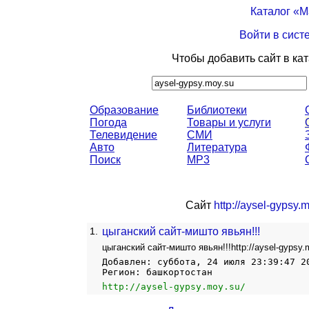
Каталог «
Войти в сист
Чтобы добавить сайт в ка
Образование
Библиотеки
Погода
Товары и услуги
Телевидение
СМИ
Авто
Литература
Поиск
MP3
Сайт
http://aysel-gypsy.
1.
цыганский сайт-мишто явьян!!!
цыганский сайт-мишто явьян!!!http://aysel-gypsy.
Добавлен: суббота, 24 июля 23:39:47 2
Регион: башкортостан
http://aysel-gypsy.moy.su/