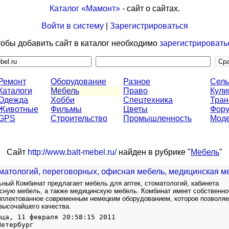
Каталог «Мамонт»
- сайт о сайтах.
Войти в систему
|
Зарегистрироваться
обы добавить сайт в каталог необходимо
зарегистрировать
Ремонт
Оборудование
Разное
Сель
Каталоги
Мебель
Право
Кули
Одежда
Хобби
Спецтехника
Тран
Животные
Фильмы
Цветы
Фор
GPS
Строительство
Промышленность
Моде
Сайт
http://www.balt-mebel.ru/
найден в рубрике "
Мебель
"
матологий, переговорных, офисная мебель, медицинская м
ный Комбинат предлагает мебель для аптек, стоматологий, кабинета
сную мебель, а также медицинскую мебель. Комбинат имеет собственно
мплектованное современным немецким оборудованием, которое позволяе
высочайшего качества.
ица, 11 февраля 20:58:15 2011
Петербург