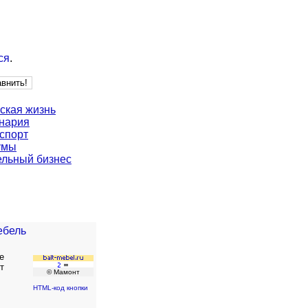
ся
.
ская жизнь
нария
спорт
умы
льный бизнес
ебель
е
т
© Мамонт
HTML-код кнопки