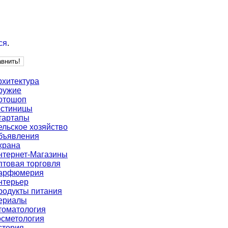
ся
.
рхитектура
ружие
отошоп
остиницы
тартапы
ельское хозяйство
бъявления
храна
нтернет-Магазины
птовая торговля
арфюмерия
нтерьер
родукты питания
ериалы
томатология
осметология
стория