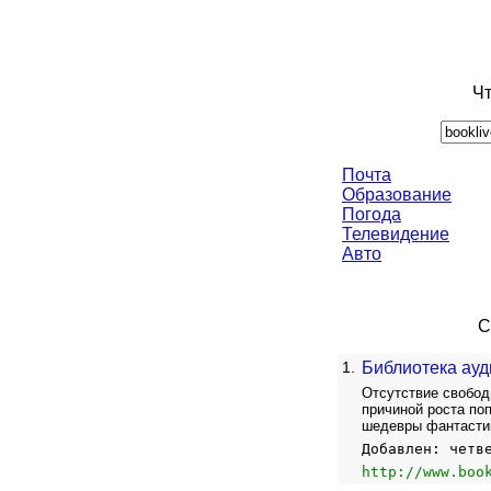
Чт
Почта
Образование
Погода
Телевидение
Авто
С
1.
Библиотека ауд
Отсутствие свобод
причиной роста по
шедевры фантастики
Добавлен: четв
http://www.boo