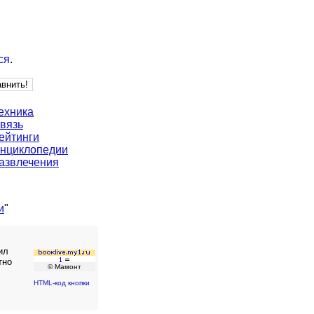
ся
.
ехника
вязь
ейтинги
нциклопедии
азвлечения
и
"
ил
тно
© Мамонт
HTML-код кнопки