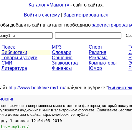
Каталог «Мамонт»
- сайт о сайтах.
Войти в систему
|
Зарегистрироваться
обы добавить сайт в каталог необходимо
зарегистрировать
Поиск
MP3
Спорт
Т
Библиотеки
Словари
Религия
С
Товары и услуги
Общение
Реклама
Р
СМИ
Знакомства
Компьютеры
Э
Литература
Финансы
Юмор
Р
айт
http://www.booklive.my1.ru/
найден в рубрике "
Библиотек
иокниг
ного времени в современном мире стало тем фактором, который послуж
пулярности аудиокниг и книг в электронном формате. Скачивайте беспла
 и детектива с сайта http://www.booklive.my1.ru/
ерг, 1 апреля 12:04:05 2010
klive.my1.ru/