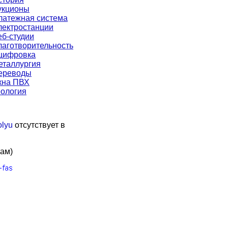
укционы
латежная система
лектростанции
еб-студии
лаготворительность
цифровка
еталлургия
ереводы
кна ПВХ
еология
olyu
отсутствует в
кам)