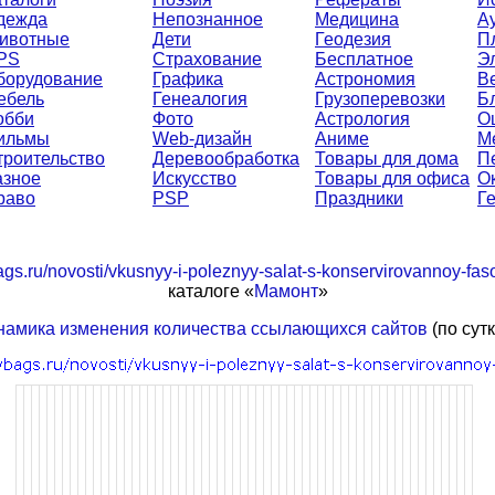
дежда
Непознанное
Медицина
А
ивотные
Дети
Геодезия
П
PS
Страхование
Бесплатное
Э
борудование
Графика
Астрономия
В
ебель
Генеалогия
Грузоперевозки
Б
обби
Фото
Астрология
О
ильмы
Web-дизайн
Аниме
М
троительство
Деревообработка
Товары для дома
П
азное
Искусство
Товары для офиса
О
раво
PSP
Праздники
Г
bags.ru/novosti/vkusnyy-i-poleznyy-salat-s-konservirovannoy-fas
каталоге «
Мамонт
»
намика изменения количества ссылающихся сайтов
(по сут