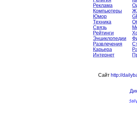
Реклама
О
Компьютеры
Ж
Юмор
G
Техника
О
Связь
М
Рейтинги
Х
Энциклопедии
Ф
Развлечения
С
Карьера
Р
Интернет
П
Сайт
http://daily
Ди