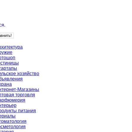
ся
.
рхитектура
ружие
отошоп
остиницы
тартапы
ельское хозяйство
бъявления
храна
нтернет-Магазины
птовая торговля
арфюмерия
нтерьер
родукты питания
ериалы
томатология
осметология
стория