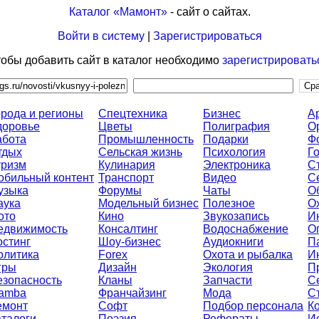
Каталог «Мамонт»
- сайт о сайтах.
Войти в систему
|
Зарегистрироваться
обы добавить сайт в каталог необходимо
зарегистрировать
орода и регионы
Спецтехника
Бизнес
А
доровье
Цветы
Полиграфия
О
абота
Промышленность
Подарки
Ф
тдых
Сельская жизнь
Психология
Г
уризм
Кулинария
Электроника
С
обильный контент
Транспорт
Видео
С
узыка
Форумы
Чаты
О
аука
Модельный бизнес
Полезное
О
ото
Кино
Звукозапись
И
едвижимость
Консалтинг
Водоснабжение
О
остинг
Шоу-бизнес
Аудиокниги
П
олитика
Forex
Охота и рыбалка
И
гры
Дизайн
Экология
П
езопасность
Кланы
Запчасти
С
amba
Франчайзинг
Мода
С
емонт
Софт
Подбор персонала
К
аталоги
Поэзия
Рефераты
И