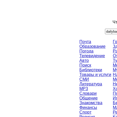
Чт
Почта
Г
Образование
З
Погода
Р
Телевидение
О
Авто
Т
Поиск
М
Библиотеки
М
Товары и услуги
Н
СМИ
М
Литература
Н
MP3
Х
Словари
П
Общение
И
Знакомства
Б
Финансы
M
Спорт
Р
Религия
К