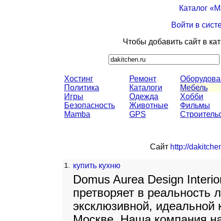
Каталог «
Войти в сист
Чтобы добавить сайт в ка
Хостинг
Ремонт
Оборудова
Политика
Каталоги
Мебель
Игры
Одежда
Хобби
Безопасность
Животные
Фильмы
Mamba
GPS
Строитель
Сайт
http://dakitche
1.
купить кухню
Domus Aurea Design Interio
претворяет в реальность 
эксклюзивной, идеальной к
Москве. Наша компания н