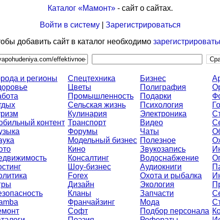
Каталог «Мамонт»
- сайт о сайтах.
Войти в систему
|
Зарегистрироваться
обы добавить сайт в каталог необходимо
зарегистрировать
орода и регионы
Спецтехника
Бизнес
А
доровье
Цветы
Полиграфия
О
абота
Промышленность
Подарки
Ф
тдых
Сельская жизнь
Психология
Г
уризм
Кулинария
Электроника
С
обильный контент
Транспорт
Видео
С
узыка
Форумы
Чаты
О
аука
Модельный бизнес
Полезное
О
ото
Кино
Звукозапись
И
едвижимость
Консалтинг
Водоснабжение
О
остинг
Шоу-бизнес
Аудиокниги
П
олитика
Forex
Охота и рыбалка
И
гры
Дизайн
Экология
П
езопасность
Кланы
Запчасти
С
amba
Франчайзинг
Мода
С
емонт
Софт
Подбор персонала
К
аталоги
Поэзия
Рефераты
И