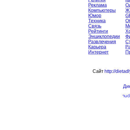
Реклама
О
Компьютеры
Ж
Юмор
G
Техника
О
Связь
М
Рейтинги
Х
Энциклопедии
Ф
Развлечения
С
Карьера
Р
Интернет
П
Сайт
http://dieta
Ди