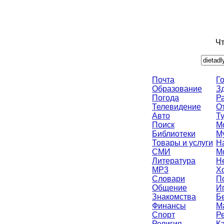
Чт
Почта
Г
Образование
З
Погода
Р
Телевидение
О
Авто
Т
Поиск
М
Библиотеки
М
Товары и услуги
Н
СМИ
М
Литература
Н
MP3
Х
Словари
П
Общение
И
Знакомства
Б
Финансы
M
Спорт
Р
Религия
К