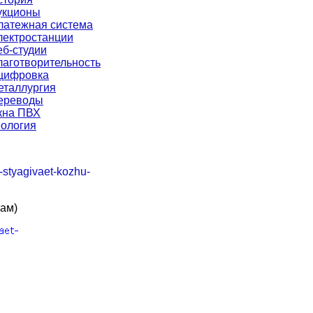
укционы
латежная система
лектростанции
еб-студии
лаготворительность
цифровка
еталлургия
ереводы
кна ПВХ
еология
-styagivaet-kozhu-
кам)