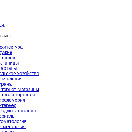
ся
.
рхитектура
ружие
отошоп
остиницы
тартапы
ельское хозяйство
бъявления
храна
нтернет-Магазины
птовая торговля
арфюмерия
нтерьер
родукты питания
ериалы
томатология
осметология
стория