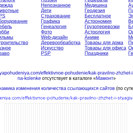
дежда
Непознанное
Медицина
А
ивотные
Дети
Геодезия
П
PS
Страхование
Бесплатное
Э
борудование
Графика
Астрономия
В
ебель
Генеалогия
Грузоперевозки
Б
обби
Фото
Астрология
О
ильмы
Web-дизайн
Аниме
М
троительство
Деревообработка
Товары для дома
П
азное
Искусство
Товары для офиса
О
раво
PSP
Праздники
Г
dlyapohudeniya.com/effektivnoe-pohudenie/kak-pravilno-zhzhet-i
na-kolenke
отсутствует в каталоге «
Мамонт
»
намика изменения количества ссылающихся сайтов
(по сут