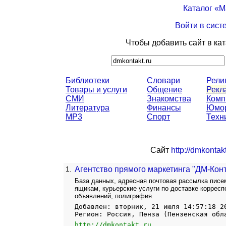
Каталог «
Войти в сист
Чтобы добавить сайт в ка
Библиотеки
Словари
Рели
Товары и услуги
Общение
Рекл
СМИ
Знакомства
Комп
Литература
Финансы
Юмо
MP3
Спорт
Техн
Сайт
http://dmkontakt
1.
Агентство прямого маркетинга "ДМ-Конт
База данных, адресная почтовая рассылка писе
ящикам, курьерские услуги по доставке корресп
объявлений, полиграфия.
Добавлен: вторник, 21 июля 14:57:18 2
Регион: Россия, Пенза (Пензенская обл
http://dmkontakt.ru