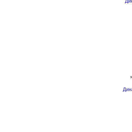
Ди
Дин