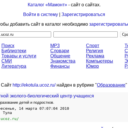
Каталог «Мамонт»
- сайт о сайтах.
Войти в систему
|
Зарегистрироваться
обы добавить сайт в каталог необходимо
зарегистрировать
Поиск
MP3
Спорт
Т
Библиотеки
Словари
Религия
С
Товары и услуги
Общение
Реклама
Р
СМИ
Знакомства
Компьютеры
Э
Литература
Финансы
Юмор
Р
Сайт
http://ekotula.ucoz.ru/
найден в рубрике "
Образование
"
тной эколого-биологический центр учащихся
разование детей и подростков.
ресенье, 14 марта 07:07:04 2010
, Тула
.ucoz.ru/