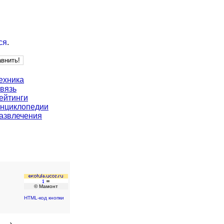
ся
.
ехника
вязь
ейтинги
нциклопедии
азвлечения
© Мамонт
HTML-код кнопки