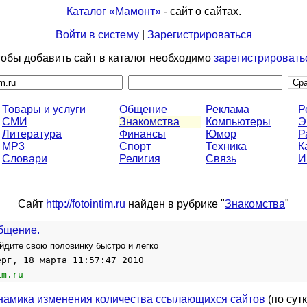
Каталог «Мамонт»
- сайт о сайтах.
Войти в систему
|
Зарегистрироваться
обы добавить сайт в каталог необходимо
зарегистрировать
Товары и услуги
Общение
Реклама
Р
СМИ
Знакомства
Компьютеры
Э
Литература
Финансы
Юмор
Р
MP3
Спорт
Техника
К
Словари
Религия
Связь
И
Сайт
http://fotointim.ru
найден в рубрике "
Знакомства
"
бщение.
айдите свою половинку быстро и легко
ерг, 18 марта 11:57:47 2010
im.ru
намика изменения количества ссылающихся сайтов
(по сут