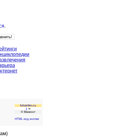
ся
.
ейтинги
нциклопедии
азвлечения
арьера
нтернет
© Мамонт
HTML-код кнопки
кам)