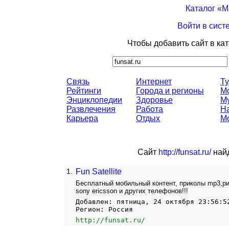
Каталог «
Войти в сист
Чтобы добавить сайт в ка
Связь
Интернет
Т
Рейтинги
Города и регионы
М
Энциклопедии
Здоровье
М
Развлечения
Работа
Н
Карьера
Отдых
М
Сайт
http://funsat.ru/
найд
1.
Fun Satellite
Бесплатный мобильный контент, приколы mp3,рин
sony ericsson и других телефонов!!!
Добавлен: пятница, 24 октября 23:56:5
Регион: Россия
http://funsat.ru/