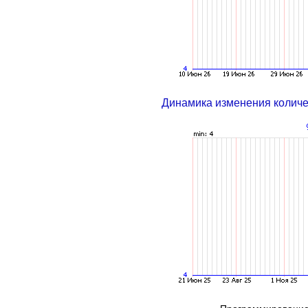
Динамика изменения колич