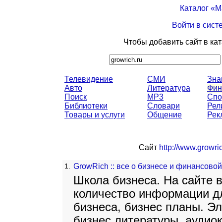
Каталог «
Войти в сист
Чтобы добавить сайт в ка
Телевидение
СМИ
Зна
Авто
Литература
Фин
Поиск
MP3
Спо
Библиотеки
Словари
Рел
Товары и услуги
Общение
Рек
Сайт
http://www.growric
1.
GrowRich :: все о бизнесе и финансово
Школа бизнеса. На сайте
количество информации д
бизнеса, бизнес планы. Э
бизнес литературы, аудио