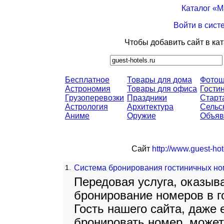
Каталог «
Войти в сист
Чтобы добавить сайт в ка
Бесплатное
Товары для дома
Фото
Астрономия
Товары для офиса
Гости
Грузоперевозки
Праздники
Старт
Астрология
Архитектура
Сельс
Аниме
Оружие
Объяв
Сайт
http://www.guest-hot
1.
Система бронирования гостиничных но
Передовая услуга, оказыв
бронирование номеров в г
Гость нашего сайта, даже 
бронировать номер, может