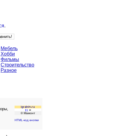
ся
.
Мебель
Хобби
Фильмы
Строительство
Разное
зоры,
© Мамонт
HTML-код кнопки