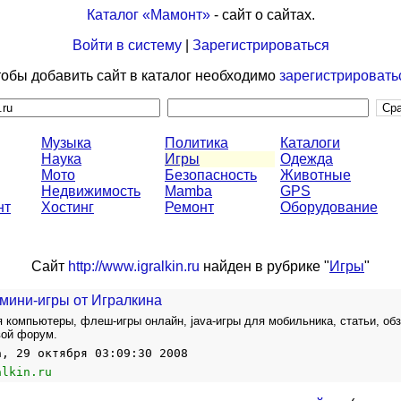
Каталог «Мамонт»
- сайт о сайтах.
Войти в систему
|
Зарегистрироваться
обы добавить сайт в каталог необходимо
зарегистрировать
Музыка
Политика
Каталоги
Наука
Игры
Одежда
Мото
Безопасность
Животные
Недвижимость
Mamba
GPS
нт
Хостинг
Ремонт
Оборудование
Сайт
http://www.igralkin.ru
найден в рубрике "
Игры
"
мини-игры от Игралкина
я компьютеры, флеш-игры онлайн, java-игры для мобильника, статьи, об
вой форум.
а, 29 октября 03:09:30 2008
alkin.ru