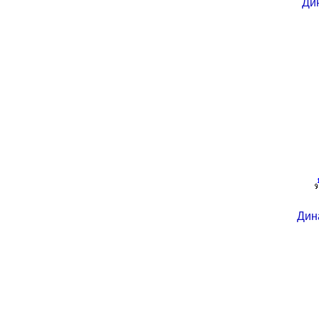
Ди
Дин