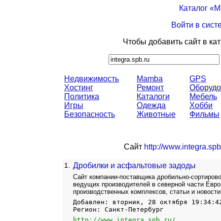
Каталог «
Войти в сист
Чтобы добавить сайт в ка
Недвижимость
Mamba
GPS
Хостинг
Ремонт
Оборудо
Политика
Каталоги
Мебель
Игры
Одежда
Хобби
Безопасность
Животные
Фильмы
Сайт
http://www.integra.spb
1.
Дробилки и асфальтовые задоды
Сайт компании-поставщика дробильно-сортирово
ведущих производителей в северной части Евр
производственных комплексов, статьи и новости
Добавлен: вторник, 28 октября 19:34:4
Регион: Санкт-Петербург
http://www.integra.spb.ru/