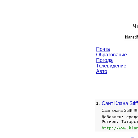
Чт
Почта
Образование
Погода
Телевидение
Авто
1.
Сайт Клана Stiff
Сайт клана Stiff!!!
Добавлен: сред
Регион: Татарс
http://www.kla