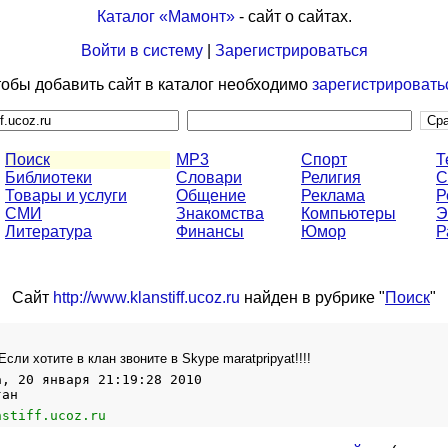
Каталог «Мамонт»
- сайт о сайтах.
Войти в систему
|
Зарегистрироваться
обы добавить сайт в каталог необходимо
зарегистрировать
Поиск
MP3
Спорт
Т
Библиотеки
Словари
Религия
С
Товары и услуги
Общение
Реклама
Р
СМИ
Знакомства
Компьютеры
Э
Литература
Финансы
Юмор
Р
Сайт
http://www.klanstiff.ucoz.ru
найден в рубрике "
Поиск
"
!!Если хотите в клан звоните в Skype maratpripyat!!!!
а, 20 января 21:19:28 2010
тан
nstiff.ucoz.ru