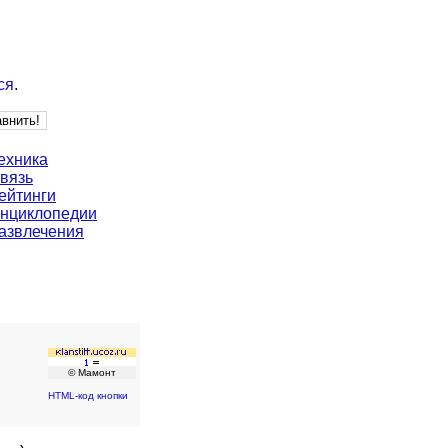
ся
.
ехника
вязь
ейтинги
нциклопедии
азвлечения
© Мамонт
HTML-код кнопки