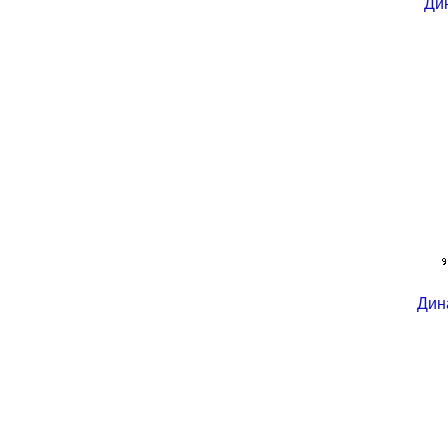
Ди
Дин