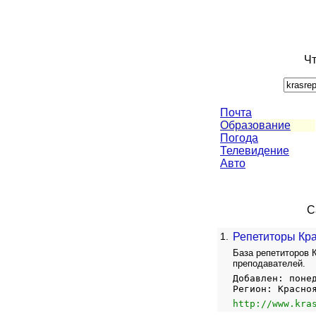
Чт
Почта
Образование
Погода
Телевидение
Авто
С
1.
Репетиторы Кра
База репетиторов 
преподавателей.
Добавлен: поне
Регион: Красно
http://www.kra