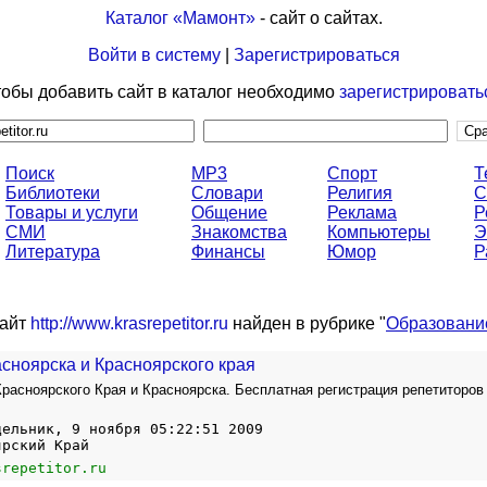
Каталог «Мамонт»
- сайт о сайтах.
Войти в систему
|
Зарегистрироваться
обы добавить сайт в каталог необходимо
зарегистрировать
Поиск
MP3
Спорт
Т
Библиотеки
Словари
Религия
С
Товары и услуги
Общение
Реклама
Р
СМИ
Знакомства
Компьютеры
Э
Литература
Финансы
Юмор
Р
айт
http://www.krasrepetitor.ru
найден в рубрике "
Образовани
сноярска и Красноярского края
Красноярского Края и Красноярска. Бесплатная регистрация репетиторов
дельник, 9 ноября 05:22:51 2009
ярский Край
srepetitor.ru