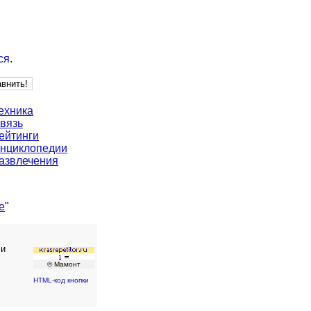
ся
.
ехника
вязь
ейтинги
нциклопедии
азвлечения
е
"
 и
© Мамонт
HTML-код кнопки