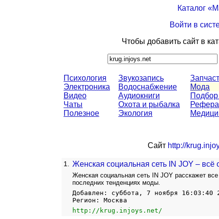
Каталог «
Войти в сист
Чтобы добавить сайт в ка
Психология
Звукозапись
Запчас
Электроника
Водоснабжение
Мода
Видео
Аудиокниги
Подбор
Чаты
Охота и рыбалка
Рефера
Полезное
Экология
Медици
Сайт
http://krug.injo
1.
Женская социальная сеть IN JOY – всё 
Женская социальная сеть IN JOY расскажет все 
последних тенденциях моды.
Добавлен: суббота, 7 ноября 16:03:40 
Регион: Москва
http://krug.injoys.net/