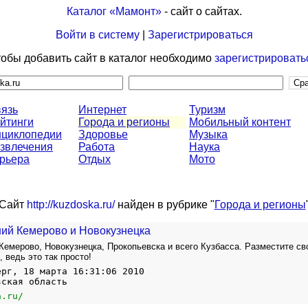
Каталог «Мамонт»
- сайт о сайтах.
Войти в систему
|
Зарегистрироваться
обы добавить сайт в каталог необходимо
зарегистрировать
язь
Интернет
Туризм
йтинги
Города и регионы
Мобильный контент
циклопедии
Здоровье
Музыка
звлечения
Работа
Наука
рьера
Отдых
Мото
Сайт
http://kuzdoska.ru/
найден в рубрике "
Города и регионы
ий Кемерово и Новокузнецка
Кемерово, Новокузнецка, Прокопьевска и всего Кузбасса. Разместите св
 ведь это так просто!
ерг, 18 марта 16:31:06 2010
вская область
a.ru/