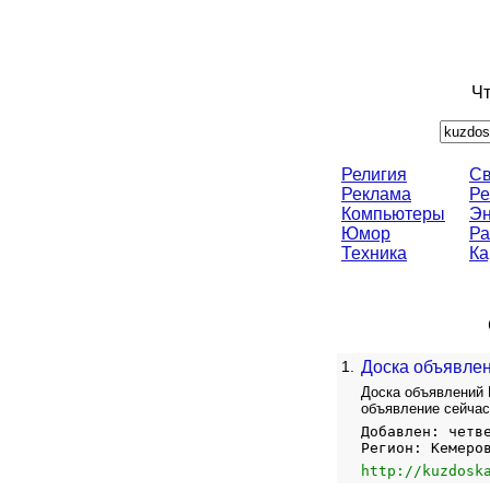
Чт
Религия
Св
Реклама
Ре
Компьютеры
Эн
Юмор
Ра
Техника
Ка
1.
Доска объявлен
Доска объявлений 
объявление сейчас,
Добавлен: четв
Регион: Кемеро
http://kuzdosk