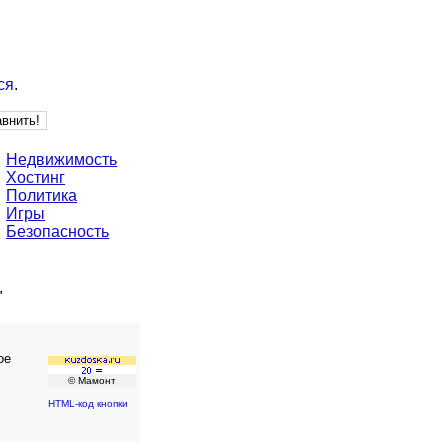
ся
.
Недвижимость
Хостинг
Политика
Игры
Безопасность
"
ое
© Мамонт
HTML-код кнопки