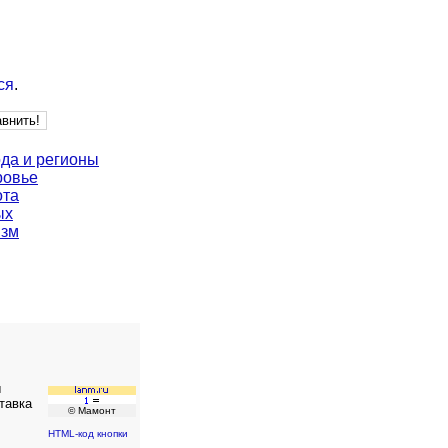
ся
.
да и регионы
ровье
ота
ых
изм
ы
тавка
© Мамонт
HTML-код кнопки