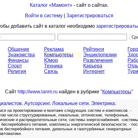
Каталог «Мамонт»
- сайт о сайтах.
Войти в систему
|
Зарегистрироваться
обы добавить сайт в каталог необходимо
зарегистрировать
Общение
Реклама
Рейтинги
Горо
Знакомства
Компьютеры
Энциклопедии
Здо
Финансы
Юмор
Развлечения
Раб
Спорт
Техника
Карьера
Отд
Религия
Связь
Интернет
Тур
Сайт
http://www.lanm.ru
найден в рубрике "
Компьютеры
"
иалистов. Аутсорсинг. Локальные сети. Электрика.
ся на проектировании и монтаже следующих систем и комплексов. -
 том числе структурированные, локальные, оптические, телефонные,
рические и распределительные сети, системы энергоснабжения. -систем
 бесперебойного питания, комплексы энергетической безопасности. - пос
ов бесперебойного питания, дизельных и газотурбинных генераторных
автоматики.