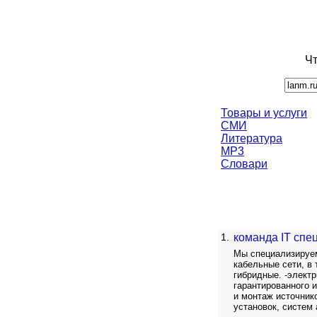
Чт
Товары и услуги
СМИ
Литература
MP3
Словари
1.
команда IT спец
Мы специализируем
кабельные сети, в
гибридные. -элект
гарантированного и
и монтаж источник
установок, систем 