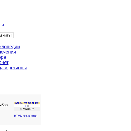
ся
.
клопедии
лечения
ера
рнет
да и регионы
ыбор
© Мамонт
HTML-код кнопки