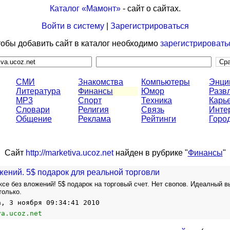
Каталог «Мамонт»
- сайт о сайтах.
Войти в систему
|
Зарегистрироваться
обы добавить сайт в каталог необходимо
зарегистрировать
СМИ
Знакомства
Компьютеры
Энци
Литература
Финансы
Юмор
Разв
MP3
Спорт
Техника
Карь
Словари
Религия
Связь
Инте
Общение
Реклама
Рейтинги
Горо
Сайт
http://marketiva.ucoz.net
найден в рубрике "
Финансы
"
жений. 5$ подарок для реальной торговли
ксе без вложений! 5$ подарок на торговый счет. Нет свопов. Идеалный в
только.
а, 3 ноября 09:34:41 2010
va.ucoz.net