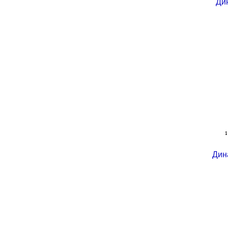
Ди
Дин