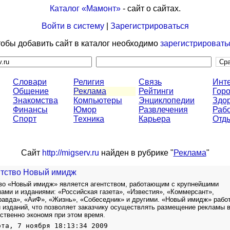
Каталог «Мамонт»
- сайт о сайтах.
Войти в систему
|
Зарегистрироваться
обы добавить сайт в каталог необходимо
зарегистрировать
Словари
Религия
Связь
Инт
Общение
Реклама
Рейтинги
Горо
Знакомства
Компьютеры
Энциклопедии
Здо
Финансы
Юмор
Развлечения
Раб
Спорт
Техника
Карьера
Отд
Сайт
http://migserv.ru
найден в рубрике "
Реклама
"
нтство Новый имидж
во «Новый имидж» является агентством, работающим с крупнейшими
ами и изданиями: «Российская газета», «Известия», «Коммерсант»,
авда», «АиФ», «Жизнь», «Собеседник» и другими. «Новый имидж» рабо
и изданий, что позволяет заказчику осуществлять размещение рекламы 
ственно экономя при этом время.
ота, 7 ноября 18:13:34 2009