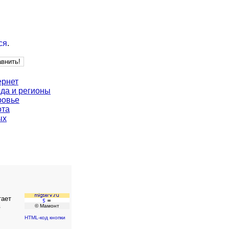
ся
.
ернет
да и регионы
ровье
ота
ых
тает
в
© Мамонт
HTML-код кнопки