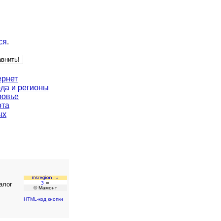
ся
.
ернет
да и регионы
ровье
ота
ых
алог
© Мамонт
HTML-код кнопки