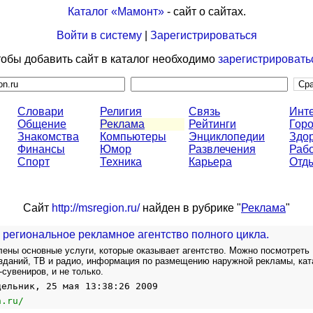
Каталог «Мамонт»
- сайт о сайтах.
Войти в систему
|
Зарегистрироваться
обы добавить сайт в каталог необходимо
зарегистрировать
Словари
Религия
Связь
Инт
Общение
Реклама
Рейтинги
Горо
Знакомства
Компьютеры
Энциклопедии
Здо
Финансы
Юмор
Развлечения
Раб
Спорт
Техника
Карьера
Отд
Сайт
http://msregion.ru/
найден в рубрике "
Реклама
"
 региональное рекламное агентство полного цикла.
лены основные услуги, которые оказывает агентство. Можно посмотреть
зданий, ТВ и радио, информация по размещению наружной рекламы, кат
сувениров, и не только.
дельник, 25 мая 13:38:26 2009
n.ru/