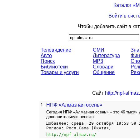
Каталог «
Войти в сист
Чтобы добавить сайт в ка
Телевидение
СМИ
Зна
Авто
Литература
Фин
Поиск
MP3
Спо
Библиотеки
Словари
Рел
Товары и услуги
Общение
Рек
Сайт
http://npf-almaz.
1.
НПФ «Алмазная осень»
Сегодня НПФ «Алмазная осень» – это 46 тысяч у
дополнительную пенсию
Добавлен: среда, 29 октября 19:53:59 
Регион: Респ.Саха (Якутия)
http://npf-almaz.ru/