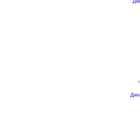
Ди
Дин