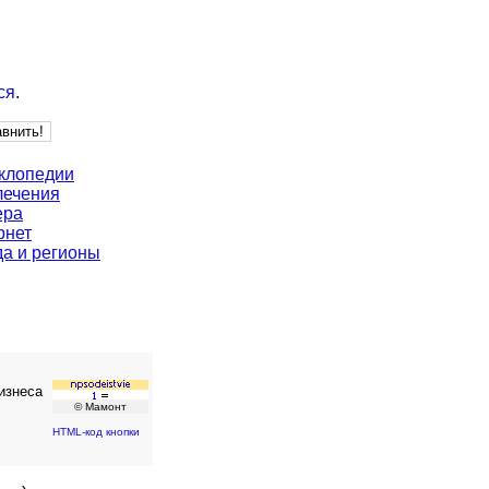
ся
.
клопедии
лечения
ера
рнет
да и регионы
изнеса
© Мамонт
HTML-код кнопки