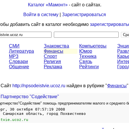
Каталог «Мамонт»
- сайт о сайтах.
Войти в систему
|
Зарегистрироваться
обы добавить сайт в каталог необходимо
зарегистрировать
СМИ
Знакомства
Компьютеры
Энци
Литература
Финансы
Юмор
Разв
MP3
Спорт
Техника
Карь
Словари
Религия
Связь
Инте
Общение
Реклама
Рейтинги
Горо
Сайт
http://npsodeistvie.ucoz.ru
найден в рубрике "
Финансы
"
 Партнерство "Содействие"
ртнерство"Содействие" помощь предпринемателям малого и среднего б
ерг, 30 октября 07:57:19 2008
, Самарская область, город Похвистнево
stvie.ucoz.ru