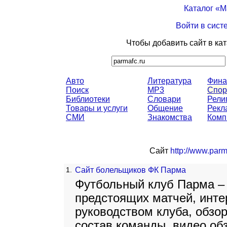
Каталог «
Войти в сист
Чтобы добавить сайт в ка
Авто
Литература
Фина
Поиск
MP3
Спор
Библиотеки
Словари
Рели
Товары и услуги
Общение
Рекл
СМИ
Знакомства
Комп
Сайт
http://www.parm
1.
Сайт болельщиков ФК Парма
Футбольный клуб Парма – 
предстоящих матчей, инте
руководством клуба, обзор
состав команды, видео об