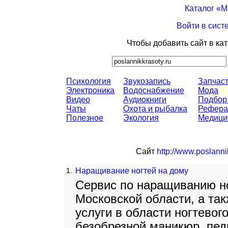
Каталог «
Войти в сист
Чтобы добавить сайт в ка
Психология
Звукозапись
Запчас
Электроника
Водоснабжение
Мода
Видео
Аудиокниги
Подбор
Чаты
Охота и рыбалка
Рефера
Полезное
Экология
Медици
Сайт
http://www.poslanni
1.
Наращивание ногтей на дому
Сервис по наращиванию но
Московской области, а та
услуги в области ногтевог
безобрезной маникюр, пед