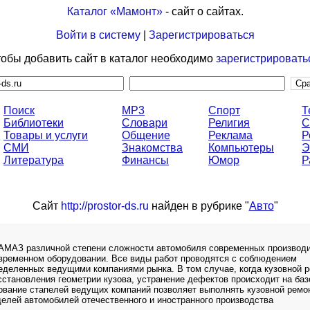
Каталог «Мамонт»
- сайт о сайтах.
Войти в систему
|
Зарегистрироваться
обы добавить сайт в каталог необходимо
зарегистрировать
Поиск
MP3
Спорт
Т
Библиотеки
Словари
Религия
С
Товары и услуги
Общение
Реклама
Р
СМИ
Знакомства
Компьютеры
Э
Литература
Финансы
Юмор
Р
Сайт
http://prostor-ds.ru
найден в рубрике "
Авто
"
АМАЗ различной степени сложности автомобиля современных производ
временном оборудовании. Все виды работ проводятся с соблюдением
еделенных ведущими компаниями рынка. В том случае, когда кузовной 
становления геометрии кузова, устранение дефектов происходит на баз
ование стапелей ведущих компаний позволяет выполнять кузовной ремо
елей автомобилей отечественного и иностранного производства