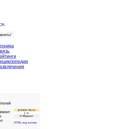
ся
.
ехника
вязь
ейтинги
нциклопедии
азвлечения
ителей
ремонт
е
© Мамонт
нт
HTML-код кнопки