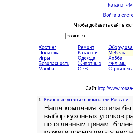
Каталог «
Войти в сист
Чтобы добавить сайт в ка
Хостинг
Ремонт
Оборудова
Политика
Каталоги
Мебель
Игры
Одежда
Хобби
Безопасность
Животные
Фильмы
Mamba
GPS
Строитель
Сайт
http://www.rossa
1.
Кухонные уголки от компании Росса-м
Наша компания хотела бы
выбор кухонных уголков р
по отличным ценам! боле
можете посмотреть у нас н