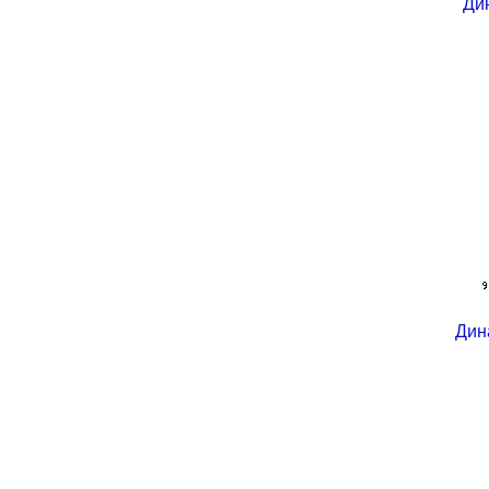
Ди
Дин