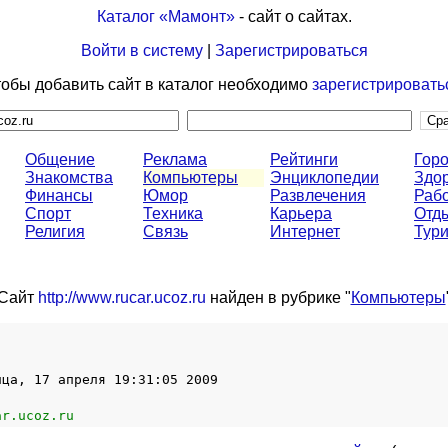
Каталог «Мамонт»
- сайт о сайтах.
Войти в систему
|
Зарегистрироваться
обы добавить сайт в каталог необходимо
зарегистрировать
Общение
Реклама
Рейтинги
Горо
Знакомства
Компьютеры
Энциклопедии
Здо
Финансы
Юмор
Развлечения
Раб
Спорт
Техника
Карьера
Отд
Религия
Связь
Интернет
Тур
Сайт
http://www.rucar.ucoz.ru
найден в рубрике "
Компьютеры
ица, 17 апреля 19:31:05 2009
ar.ucoz.ru