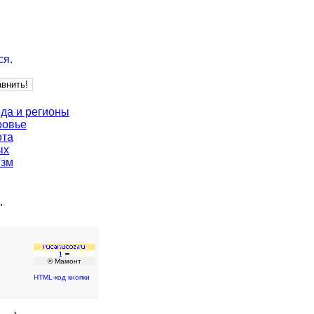
ся
.
да и регионы
ровье
ота
ых
изм
"
© Мамонт
HTML-код кнопки