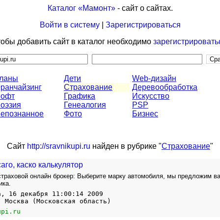
Каталог «Мамонт»
- сайт о сайтах.
Войти в систему
|
Зарегистрироваться
обы добавить сайт в каталог необходимо
зарегистрировать
ланы
Дети
Web-дизайн
ранчайзинг
Страхование
Деревообработка
офт
Графика
Искусство
оэзия
Генеалогия
PSP
епознанное
Фото
Бизнес
Сайт
http://sravnikupi.ru
найден в рубрике "
Страхование
"
аго, каско калькулятор
траховой онлайн брокер: Выберите марку автомобиля, мы предложим в
ика.
а, 16 декабря 11:00:14 2009
, Москва (Московская область)
upi.ru