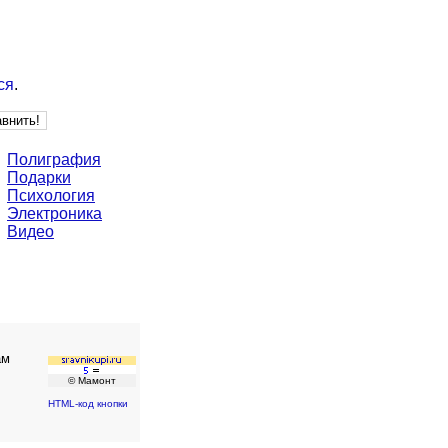
ся
.
Полиграфия
Подарки
Психология
Электроника
Видео
ам
© Мамонт
HTML-код кнопки