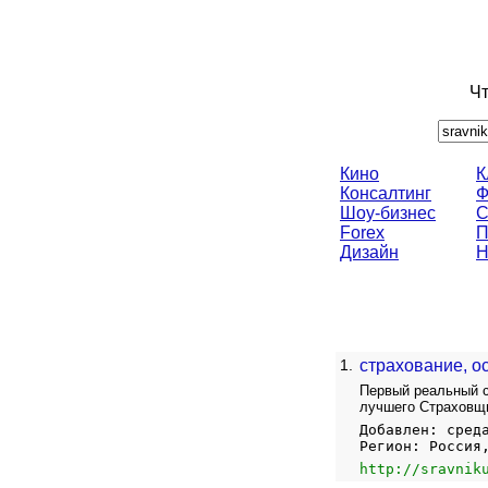
Чт
Кино
К
Консалтинг
Ф
Шоу-бизнес
С
Forex
П
Дизайн
Н
1.
страхование, ос
Первый реальный с
лучшего Страховщ
Добавлен: сред
Регион: Россия
http://sravnik