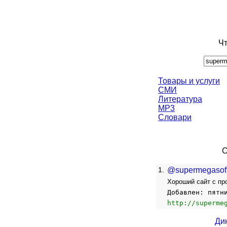
Чт
Товары и услуги
СМИ
Литература
MP3
Словари
С
1.
@supermegaso
Хороший сайт с пр
Добавлен: пятн
http://superme
Ди