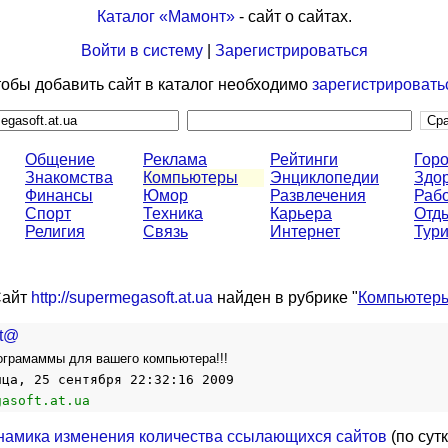
Каталог «Мамонт»
- сайт о сайтах.
Войти в систему
|
Зарегистрироваться
обы добавить сайт в каталог необходимо
зарегистрировать
Общение
Реклама
Рейтинги
Горо
Знакомства
Компьютеры
Энциклопедии
Здо
Финансы
Юмор
Развлечения
Раб
Спорт
Техника
Карьера
Отд
Религия
Связь
Интернет
Тур
айт
http://supermegasoft.at.ua
найден в рубрике "
Компьютер
ft@
ограмаммы для вашего компьютера!!!
ица, 25 сентября 22:32:16 2009
gasoft.at.ua
намика изменения количества ссылающихся сайтов
(по сут