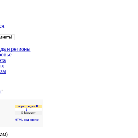
ся
.
да и регионы
ровье
ота
ых
изм
ы
"
© Мамонт
HTML-код кнопки
кам)