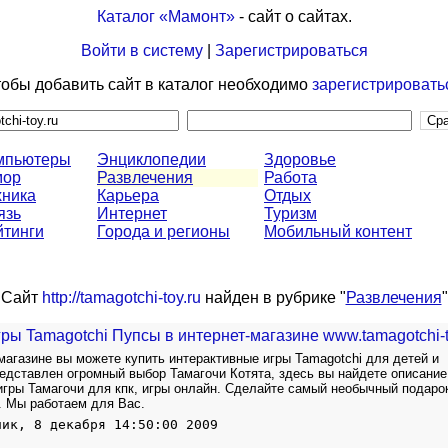
Каталог «Мамонт»
- сайт о сайтах.
Войти в систему
|
Зарегистрироваться
обы добавить сайт в каталог необходимо
зарегистрировать
мпьютеры
Энциклопедии
Здоровье
ор
Развлечения
Работа
хника
Карьера
Отдых
язь
Интернет
Туризм
йтинги
Города и регионы
Мобильный контент
Сайт
http://tamagotchi-toy.ru
найден в рубрике "
Развлечения
"
ры Tamagotchi Пупсы в интернет-магазине www.tamagotchi-t
магазине вы можете купить интерактивные игры Tamagotchi для детей и
редставлен огромный выбор Тамагочи Котята, здесь вы найдете описание
 игры Тамагочи для кпк, игры онлайн. Сделайте самый необычный подаро
. Мы работаем для Вас.
ник, 8 декабря 14:50:00 2009