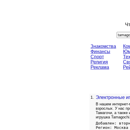
Чт
Знакомства
Ко
Финансы
Юм
Спорт
Те
Религия
Св
Реклама
Ре
1.
Электронные иг
В нашем интернет-
взрослых. У нас п
Тамагочи, а также
игрушка Tamagochi
Добавлен: втор
Регион: Москва