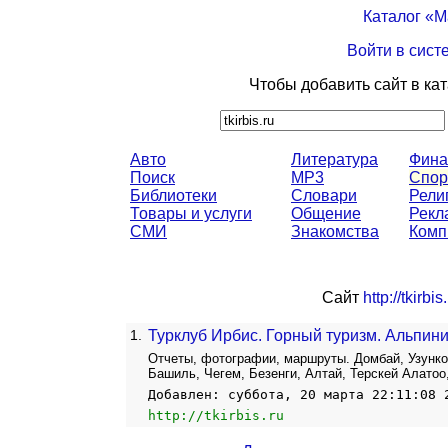
Каталог «
Войти в сист
Чтобы добавить сайт в ка
Авто
Литература
Фина
Поиск
MP3
Спор
Библиотеки
Словари
Рели
Товары и услуги
Общение
Рекл
СМИ
Знакомства
Комп
Сайт
http://tkirbis
1.
Турклуб Ирбис. Горный туризм. Альпин
Отчеты, фотографии, маршруты. Домбай, Узунк
Башиль, Чегем, Безенги, Алтай, Терскей Алатоо
Добавлен: суббота, 20 марта 22:11:08 
http://tkirbis.ru