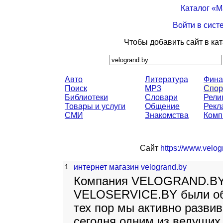
Каталог «
Войти в сист
Чтобы добавить сайт в ка
Авто
Литература
Фина
Поиск
MP3
Спор
Библиотеки
Словари
Рели
Товары и услуги
Общение
Рекл
СМИ
Знакомства
Комп
Сайт
https://www.velog
1.
интернет магазин velogrand.by
Компания VELOGRAND.BY,
VELOSERVICE.BY были обр
тех пор мы активно разви
сегодня одним из ведущих