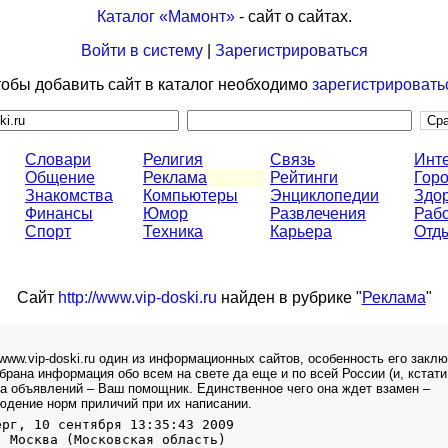
Каталог «Мамонт»
- сайт о сайтах.
Войти в систему
|
Зарегистрироваться
обы добавить сайт в каталог необходимо
зарегистрировать
Словари
Религия
Связь
Инт
Общение
Реклама
Рейтинги
Горо
Знакомства
Компьютеры
Энциклопедии
Здо
Финансы
Юмор
Развлечения
Раб
Спорт
Техника
Карьера
Отд
Сайт
http://www.vip-doski.ru
найден в рубрике "
Реклама
"
www.vip-doski.ru один из информационных сайтов, особенность его закл
обрана информация обо всем на свете да еще и по всей России (и, кстати
ка объявлений – Ваш помощник. Единственное чего она ждет взамен –
юдение норм приличий при их написании.
ерг, 10 сентября 13:35:43 2009
, Москва (Московская область)