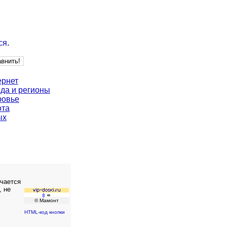
ся
.
ернет
да и регионы
ровье
ота
ых
ючается
, не
© Мамонт
HTML-код кнопки