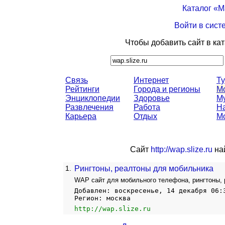
Каталог «
Войти в сист
Чтобы добавить сайт в ка
Связь
Интернет
Т
Рейтинги
Города и регионы
М
Энциклопедии
Здоровье
М
Развлечения
Работа
Н
Карьера
Отдых
М
Сайт
http://wap.slize.ru
най
1.
Рингтоны, реалтоны для мобильника
WAP сайт для мобильного телефона, рингтоны, 
Добавлен: воскресенье, 14 декабря 06:
Регион: москва
http://wap.slize.ru