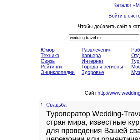
Каталог «
Войти в сист
Чтобы добавить сайт в ка
Юмор
Развлечения
Раб
Техника
Карьера
От
Связь
Интернет
Тур
Рейтинги
Города и регионы
Моб
Энциклопедии
Здоровье
Муз
Сайт
http://www.wedding-
1.
Свадьба
Туроператор Wedding-Trav
стран мира, известные ку
для проведения Вашей св
церемонии или романтичес