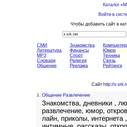
Каталог «
Войти в сист
Чтобы добавить сайт в ка
СМИ
Знакомства
Компьюте
Литература
Финансы
Юмор
MP3
Спорт
Техника
Словари
Религия
Связь
Общение
Реклама
Рейтинги
Сайт
http://x-srk.
1.
Общение Развлечение
Знакомства, дневники , л
развлечение, юмор, откров
лайн, приколы, интернета ,
интимные, рассказы, откр